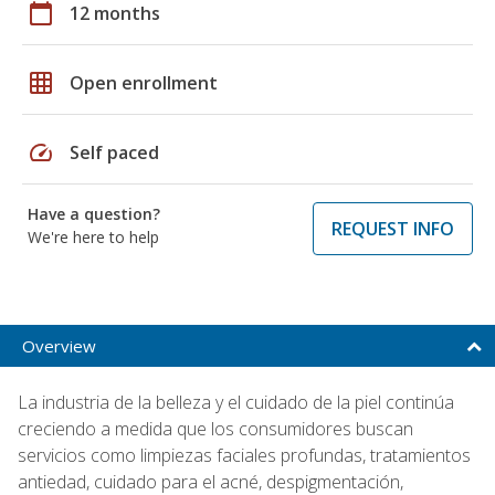
calendar_today
12 months
grid_on
Open enrollment
speed
Self paced
Have a question?
REQUEST INFO
We're here to help
Overview
La industria de la belleza y el cuidado de la piel continúa
creciendo a medida que los consumidores buscan
servicios como limpiezas faciales profundas, tratamientos
antiedad, cuidado para el acné, despigmentación,