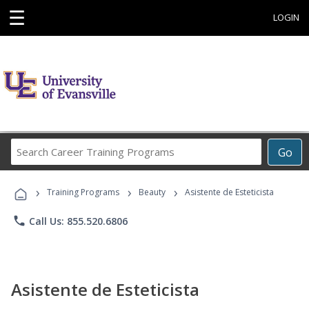
☰
LOGIN
Search
Go
Career
Training
›
›
›
Programs
Training Programs
Beauty
Asistente de Esteticista
phone
Call Us: 855.520.6806
Asistente de Esteticista