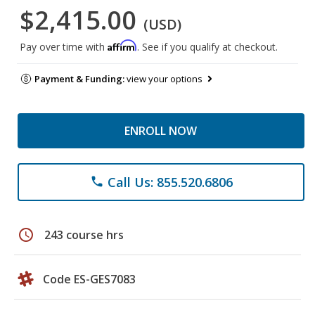
$2,415.00
(USD)
Affirm
Pay over time with
. See if you qualify at checkout.
Payment & Funding:
view your options
ENROLL NOW
Call Us: 855.520.6806
phone
schedule
243 course hrs
Code ES-GES7083