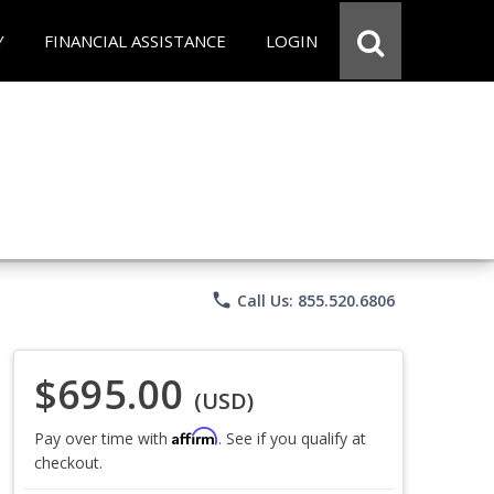
Y
FINANCIAL ASSISTANCE
LOGIN
phone
Call Us: 855.520.6806
$695.00
(USD)
Affirm
Pay over time with
. See if you qualify at
checkout.