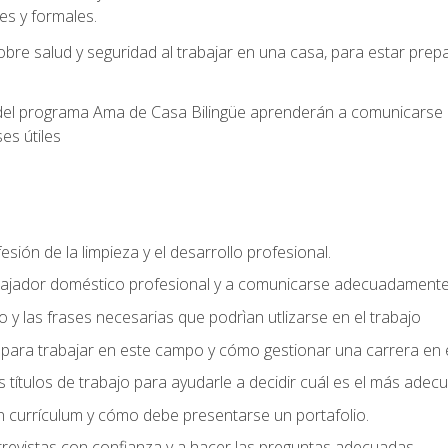
s y formales.
bre salud y seguridad al trabajar en una casa, para estar pre
del programa Ama de Casa Bilingüe aprenderán a comunicarse en 
es útiles
sión de la limpieza y el desarrollo profesional.
bajador doméstico profesional y a comunicarse adecuadament
 y las frases necesarias que podrìan utlizarse en el trabajo
para trabajar en este campo y cómo gestionar una carrera en e
 títulos de trabajo para ayudarle a decidir cuál es el más adec
 currículum y cómo debe presentarse un portafolio.
trevistas con confianza y a hacer las preguntas adecuadas.