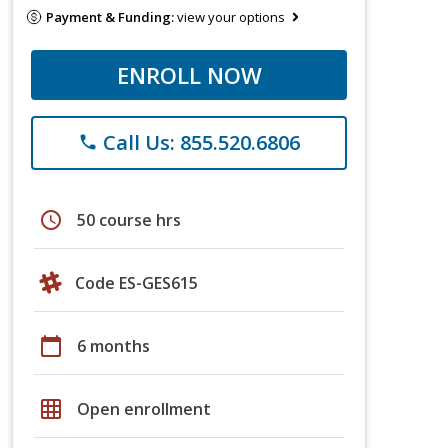
Payment & Funding:
view your options
ENROLL NOW
Call Us: 855.520.6806
phone
schedule
50 course hrs
Code ES-GES615
calendar_today
6 months
grid_on
Open enrollment