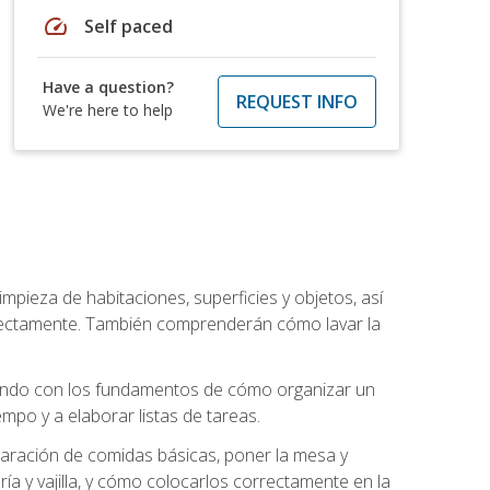
speed
Self paced
Have a question?
REQUEST INFO
We're here to help
mpieza de habitaciones, superficies y objetos, así
rrectamente. También comprenderán cómo lavar la
zando con los fundamentos de cómo organizar un
mpo y a elaborar listas de tareas.
eparación de comidas básicas, poner la mesa y
ría y vajilla, y cómo colocarlos correctamente en la