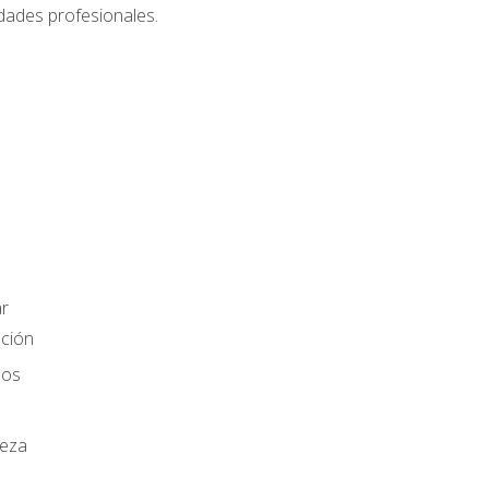
dades profesionales.
r
ación
los
ieza