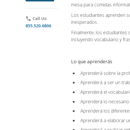
mesa para comidas informale
Los estudiantes aprenden so
phone
Call Us:
inesperados.
855.520.6806
Finalmente, los estudiantes 
incluyendo vocabulario y fras
Lo que aprenderás
Aprenderá sobre la profe
Aprenderá a ser un tra
Aprenderá el vocabulario
Aprenderá lo necesario 
Aprenderá los diferentes
Aprenderá a elaborar un
Aprenderá a realizar en