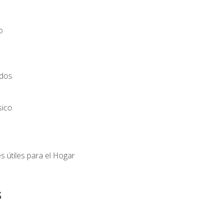
o
ados
sico
s útiles para el Hogar
s