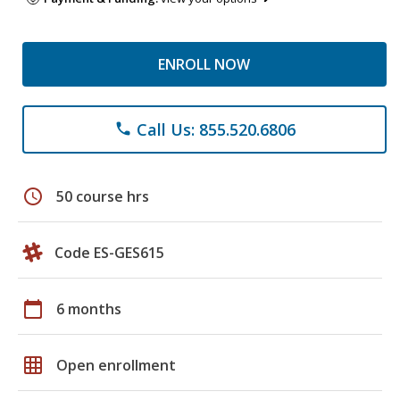
ENROLL NOW
Call Us: 855.520.6806
phone
schedule
50 course hrs
Code ES-GES615
calendar_today
6 months
grid_on
Open enrollment