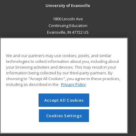
University of Evansville
1800 Lincoln Ave
Continuing Education
Evansville, IN 47722 US
MAIN CONTENT
Career Training
We and our partners may use cookies, pixels, and similar
technologies to collect information about you, including about
ADDITIONAL RESOURCES
your browsing activities and devices. This may result in your
information being collected by our third-party partners. By
Military
Student Blog
choosing to "Accept All Cookies", you agree to these practices,
Financial Assistance
including as described in the
Privacy Policy
Help
Accept All Cookies
© 2026 ed2go, a division of Cengage Learning. All rights
reserved. The material on this site cannot be reproduced or
redistributed unless you have obtained prior written
Cookies Settings
permission from Cengage Learning.
Privacy Policy