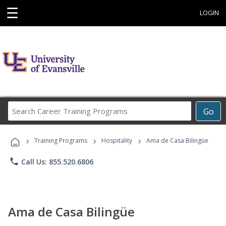
☰
LOGIN
Search
Go
Career
Training
›
›
›
Programs
Training Programs
Hospitality
Ama de Casa Bilingüe
phone
Call Us: 855.520.6806
Ama de Casa Bilingüe