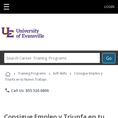
☰
LOGIN
Search
Go
Career
Training
›
›
›
Programs
Training Programs
Soft Skills
Consigue Empleo y
Triunfa en tu Nuevo Trabajo
phone
Call Us: 855.520.6806
Consigue Empleo y Triunfa en tu