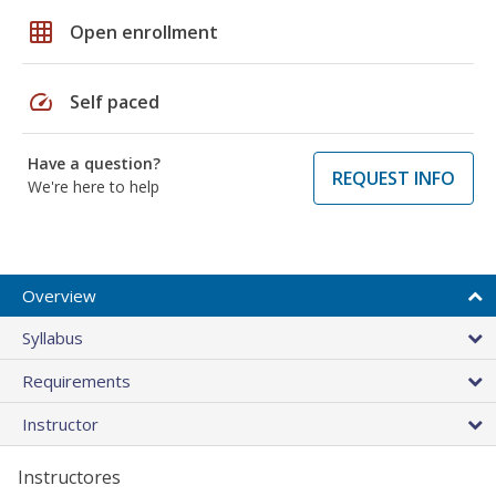
grid_on
Open enrollment
speed
Self paced
Have a question?
REQUEST INFO
We're here to help
Overview
Syllabus
Requirements
Instructor
Instructores