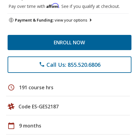
Affirm
Pay over time with
. See if you qualify at checkout.
Payment & Funding:
view your options
ENROLL NOW
Call Us: 855.520.6806
phone
schedule
191 course hrs
Code ES-GES2187
calendar_today
9 months