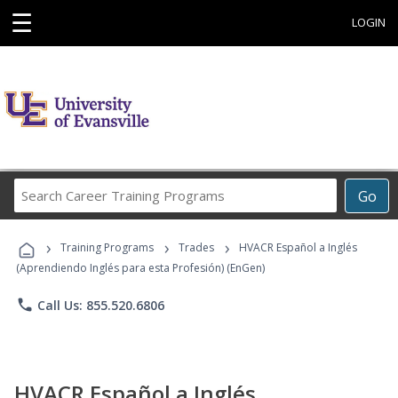
☰
LOGIN
Search
Go
Career
Training
›
›
›
Programs
Training Programs
Trades
HVACR Español a Inglés
(Aprendiendo Inglés para esta Profesión) (EnGen)
phone
Call Us: 855.520.6806
HVACR Español a Inglés