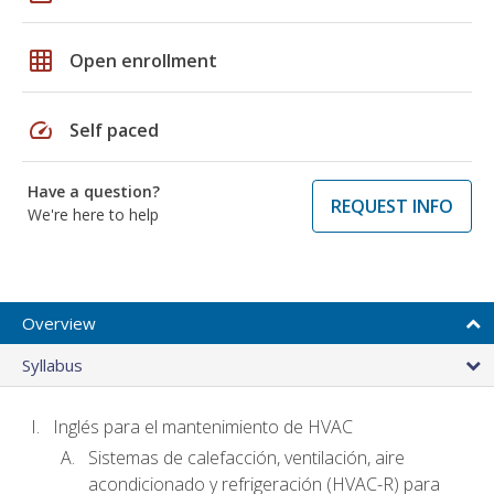
grid_on
Open enrollment
speed
Self paced
Have a question?
REQUEST INFO
We're here to help
Overview
Syllabus
Inglés para el mantenimiento de HVAC
Sistemas de calefacción, ventilación, aire
acondicionado y refrigeración (HVAC-R) para