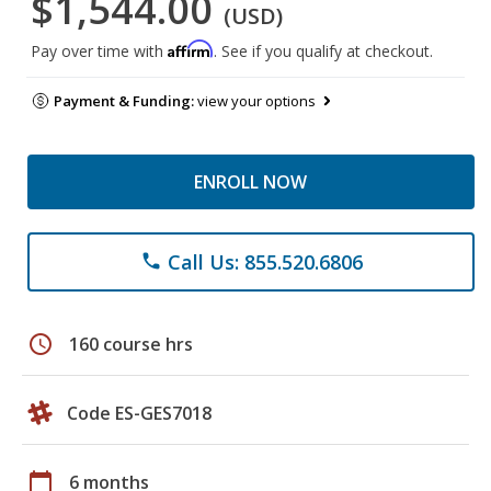
$1,544.00
(USD)
Affirm
Pay over time with
. See if you qualify at checkout.
Payment & Funding:
view your options
ENROLL NOW
Call Us: 855.520.6806
phone
schedule
160 course hrs
Code ES-GES7018
calendar_today
6 months