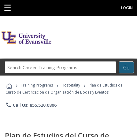
☰
LOGIN
Search
Go
Career
Training
›
›
›
Programs
Training Programs
Hospitality
Plan de Estudios del
Curso de Certificación de Organización de Bodas y Eventos
phone
Call Us: 855.520.6806
Plan de Estudios del Curso de