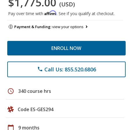
$1,775.00
(USD)
Affirm
Pay over time with
. See if you qualify at checkout.
Payment & Funding:
view your options
ENROLL NOW
Call Us: 855.520.6806
phone
schedule
340 course hrs
Code ES-GES294
calendar_today
9 months