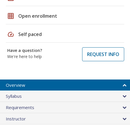
grid_on
Open enrollment
speed
Self paced
Have a question?
REQUEST INFO
We're here to help
Overview
Syllabus
Requirements
Instructor