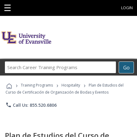
☰
LOGIN
Search
Go
Career
Training
›
›
›
Programs
Training Programs
Hospitality
Plan de Estudios del
Curso de Certificación de Organización de Bodas y Eventos
phone
Call Us: 855.520.6806
Plan de Estudios del Curso de