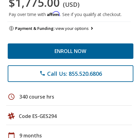
$1,775.00
(USD)
Affirm
Pay over time with
. See if you qualify at checkout.
Payment & Funding:
view your options
ENROLL NOW
Call Us: 855.520.6806
phone
schedule
340 course hrs
Code ES-GES294
calendar_today
9 months