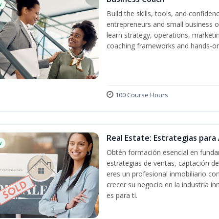
w
Build the skills, tools, and confid
entrepreneurs and small business o
learn strategy, operations, marketin
coaching frameworks and hands-on 
100 Course Hours
Real Estate: Estrategias para 
w
Obtén formación esencial en fundam
estrategias de ventas, captación de
eres un profesional inmobiliario co
crecer su negocio en la industria in
es para ti.